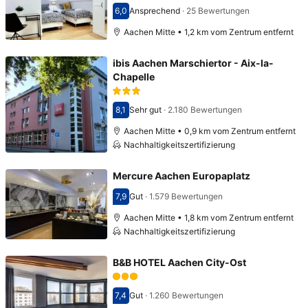
6,0
Ansprechend
·
25 Bewertungen
Bewertet mit 6,0
Aachen Mitte • 1,2 km vom Zentrum entfernt
ibis Aachen Marschiertor - Aix-la-
Chapelle
8,1
Sehr gut
·
2.180 Bewertungen
Bewertet mit 8,1
Aachen Mitte • 0,9 km vom Zentrum entfernt
Nachhaltigkeitszertifizierung
Mercure Aachen Europaplatz
7,9
Gut
·
1.579 Bewertungen
Bewertet mit 7,9
Aachen Mitte • 1,8 km vom Zentrum entfernt
Nachhaltigkeitszertifizierung
B&B HOTEL Aachen City-Ost
7,4
Gut
·
1.260 Bewertungen
Bewertet mit 7,4