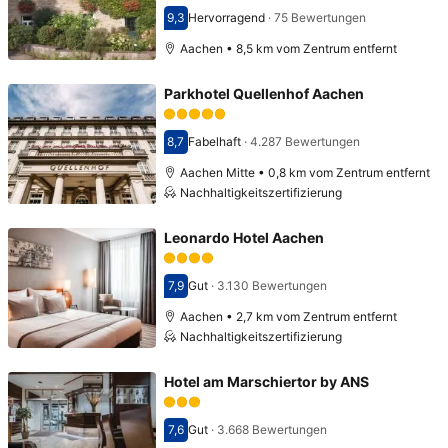
9,3
Hervorragend
·
75 Bewertungen
Bewertet mit 9,3
Aachen • 8,5 km vom Zentrum entfernt
Parkhotel Quellenhof Aachen
8,7
Fabelhaft
·
4.287 Bewertungen
Bewertet mit 8,7
Aachen Mitte • 0,8 km vom Zentrum entfernt
Nachhaltigkeitszertifizierung
Leonardo Hotel Aachen
7,9
Gut
·
3.130 Bewertungen
Bewertet mit 7,9
Aachen • 2,7 km vom Zentrum entfernt
Nachhaltigkeitszertifizierung
Hotel am Marschiertor by ANS
7,6
Gut
·
3.668 Bewertungen
Bewertet mit 7,6