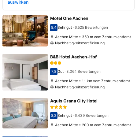
auswirken
Motel One Aachen
8,4
Sehr gut
·
6.525 Bewertungen
Bewertet mit 8,4
Aachen Mitte • 350 m vom Zentrum entfernt
Nachhaltigkeitszertifizierung
B&B Hotel Aachen-Hbf
7,8
Gut
·
3.364 Bewertungen
Bewertet mit 7,8
Aachen Mitte • 1,1 km vom Zentrum entfernt
Nachhaltigkeitszertifizierung
Aquis Grana City Hotel
8,2
Sehr gut
·
6.439 Bewertungen
Bewertet mit 8,2
Aachen Mitte • 200 m vom Zentrum entfernt