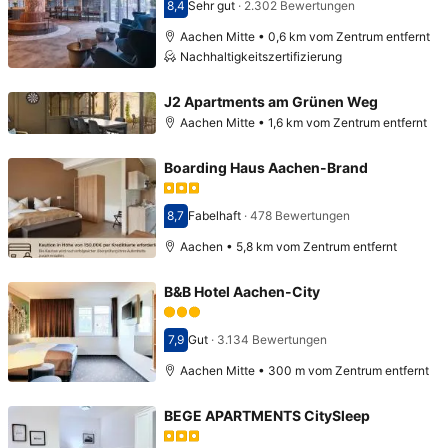
8,4
Sehr gut
·
2.302 Bewertungen
Bewertet mit 8,4
Aachen Mitte • 0,6 km vom Zentrum entfernt
Nachhaltigkeitszertifizierung
J2 Apartments am Grünen Weg
Aachen Mitte • 1,6 km vom Zentrum entfernt
Boarding Haus Aachen-Brand
8,7
Fabelhaft
·
478 Bewertungen
Bewertet mit 8,7
Aachen • 5,8 km vom Zentrum entfernt
B&B Hotel Aachen-City
7,9
Gut
·
3.134 Bewertungen
Bewertet mit 7,9
Aachen Mitte • 300 m vom Zentrum entfernt
BEGE APARTMENTS CitySleep