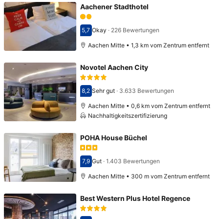
Aachener Stadthotel
5,7
Okay
·
226 Bewertungen
Bewertet mit 5,7
Aachen Mitte • 1,3 km vom Zentrum entfernt
Novotel Aachen City
8,2
Sehr gut
·
3.633 Bewertungen
Bewertet mit 8,2
Aachen Mitte • 0,6 km vom Zentrum entfernt
Nachhaltigkeitszertifizierung
POHA House Büchel
7,9
Gut
·
1.403 Bewertungen
Bewertet mit 7,9
Aachen Mitte • 300 m vom Zentrum entfernt
Best Western Plus Hotel Regence