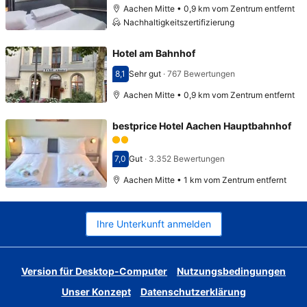
Aachen Mitte • 0,9 km vom Zentrum entfernt
Nachhaltigkeitszertifizierung
Hotel am Bahnhof
8,1
Sehr gut
·
767 Bewertungen
Bewertet mit 8,1
Aachen Mitte • 0,9 km vom Zentrum entfernt
bestprice Hotel Aachen Hauptbahnhof
7,0
Gut
·
3.352 Bewertungen
Bewertet mit 7,0
Aachen Mitte • 1 km vom Zentrum entfernt
Ihre Unterkunft anmelden
Version für Desktop-Computer
Nutzungsbedingungen
Unser Konzept
Datenschutzerklärung