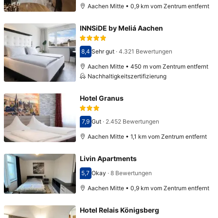
Aachen Mitte • 0,9 km vom Zentrum entfernt
INNSiDE by Meliá Aachen
8,4
Sehr gut
·
4.321 Bewertungen
Bewertet mit 8,4
Aachen Mitte • 450 m vom Zentrum entfernt
Nachhaltigkeitszertifizierung
Hotel Granus
7,9
Gut
·
2.452 Bewertungen
Bewertet mit 7,9
Aachen Mitte • 1,1 km vom Zentrum entfernt
Livin Apartments
5,7
Okay
·
8 Bewertungen
Bewertet mit 5,7
Aachen Mitte • 0,9 km vom Zentrum entfernt
Hotel Relais Königsberg